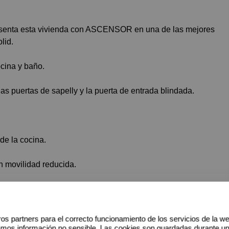
lid.
ocina y baño.
as puertas de sapelly y la puerta de entrada blindada.
de la cocina.
n movilidad reducida.
cesarios para el día a día, todo tipo de comercios y
cerca de la universidad, polideportivo, centro médico,
os partners para el correcto funcionamiento de los servicios de la w
amos información no sensible. Las cookies son guardadas durante u