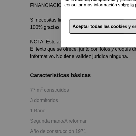
consultar más información sobre la 
FINANCIACIÓN
Si necesitas financiación no debes de preocupa
Aceptar todas las cookies y 
100% gracias a los acuerdos que nuestra compañía
NOTA: Este anuncio no es vinculante, puede conten
El texto que se ofrece, junto con fotos y croquis
informativo. No tiene validez jurídica ninguna.
Características básicas
2
77 m
construidos
3 dormitorios
1 Baño
Segunda mano/A reformar
Año de construcción 1971