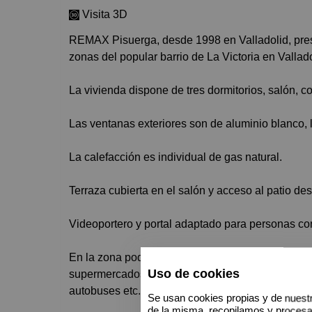
Visita 3D
REMAX Pisuerga, desde 1998 en Valladolid, presenta esta vivienda con ASCENSOR en una de las mejores
zonas del popular barrio de La Victoria en Vallado
La vivienda dispone de tres dormitorios, salón, c
Las ventanas exteriores son de aluminio blanco, l
La calefacción es individual de gas natural.
Terraza cubierta en el salón y acceso al patio des
Videoportero y portal adaptado para personas co
En la zona podrá encontrar todos los servicios ne
Uso de cookies
supermercados, colegios guarderías e institutos, 
autobuses etc.
Se usan cookies propias y de nuestr
de la misma, recopilamos y proces