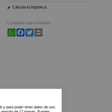
Calcula tu hipoteca
Comparte este inmueble
WhatsApp
Facebook
Twitter
Print
eb y para poder tener datos de uso
n periodo de 12 meses. Puedes