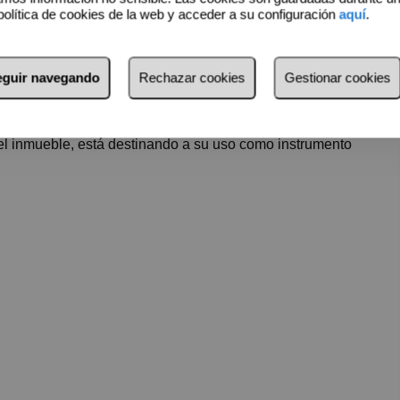
política de cookies de la web y acceder a su configuración
aquí
.
rte, en Remax Pisuerga podemos ayudarte a conseguir el
seguir navegando
Rechazar cookies
Gestionar cookies
 tiene con diferentes entiddes financieras.
er errores, se muestra a título informativo y no contractual.
 del inmueble, está destinando a su uso como instrumento