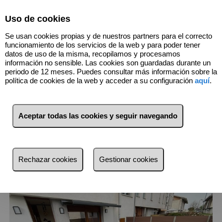
Select Language
▼
Uso de cookies
Se usan cookies propias y de nuestros partners para el correcto
funcionamiento de los servicios de la web y para poder tener
datos de uso de la misma, recopilamos y procesamos
información no sensible. Las cookies son guardadas durante un
periodo de 12 meses. Puedes consultar más información sobre la
11
Inmuebles
Luarca - Valdés
política de cookies de la web y acceder a su configuración
aquí
.
(Asturias)
Aceptar todas las cookies y seguir navegando
Lista
Mapa
Filtros
más reciente
Rechazar cookies
Gestionar cookies
más reciente
Menos reciente
Baratos
Caros