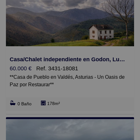
Casa/Chalet independiente en Godon, Luarca - Valdés
60.000 €
Ref. 3431-18081
**Casa de Pueblo en Valdés, Asturias - Un Oasis de
Paz por Restaurar**
Descubre esta encantadora casa de pueblo situada
178m²
0 Baño
en Valdés en un entorno rural pero a tan solo 10 min
de luarca. Con una superficie construida de 178 m² y
un terreno de más de 2000 m², este inmueble ofrece
un ambiente acogedor ideal para quienes buscan
tranquilidad y conexión con la naturaleza. Aunque