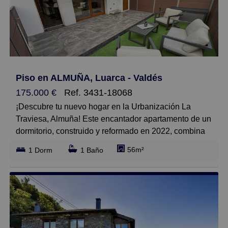
Pequeños
Grandes
Piso en ALMUÑA, Luarca - Valdés
175.000 €
Ref. 3431-18068
¡Descubre tu nuevo hogar en la Urbanización La
Traviesa, Almuña! Este encantador apartamento de un
dormitorio, construido y reformado en 2022, combina
un diseño elegante y funcional, perfecto para jóvenes
56m²
1 Dorm
1 Baño
profesionales y parejas que buscan comodidad y
estilo. Con una superficie construida de 56 m² y 52 m²
útiles, este piso ofrece un acogedor dormitorio con
amplio vestidor, además de un moderno baño Y DOS
TRASTEROS.