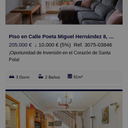
Pequeños
Grandes
Piso en Calle Poeta Miguel Hernández 8, Centro, Santa Pola
205.000 €
↓
10.000 € (5%)
Ref. 3075-03846
¡Oportunidad de Inversión en el Corazón de Santa
Pola!
Descubre este encantador piso de 91 m² construidos
91m²
3 Dorm
2 Baños
(80 m² útiles) situado en pleno centro de Santa Pola, a
escasos metros de la emblemática Plaza La Glorieta y
del histórico castillo. Una ubicación privilegiada que
combina la tranquilidad residencial con el acceso
inmediato a todos los servicios que necesitas.
Este inmueble de segunda mano en buen estado