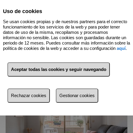
Select Language
▼
Uso de cookies
Se usan cookies propias y de nuestros partners para el correcto
funcionamiento de los servicios de la web y para poder tener
datos de uso de la misma, recopilamos y procesamos
información no sensible. Las cookies son guardadas durante un
periodo de 12 meses. Puedes consultar más información sobre la
20
Inmuebles
Santa Pola (Alicante)
política de cookies de la web y acceder a su configuración
aquí
.
Lista
Mapa
Filtros
Aceptar todas las cookies y seguir navegando
más reciente
más reciente
Rechazar cookies
Gestionar cookies
Menos reciente
Baratos
Caros