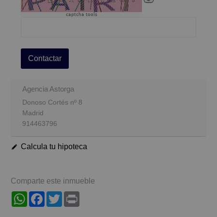
captcha tools
Contactar
Agencia Astorga
Donoso Cortés nº 8
Madrid
914463796
Calcula tu hipoteca
Comparte este inmueble
WhatsApp
Facebook
Twitter
Print