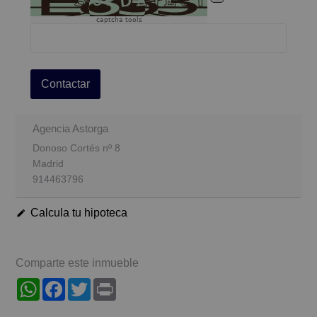
captcha tools
Contactar
Agencia Astorga
Donoso Cortés nº 8
Madrid
914463796
Calcula tu hipoteca
Comparte este inmueble
WhatsApp
Facebook
Twitter
Print